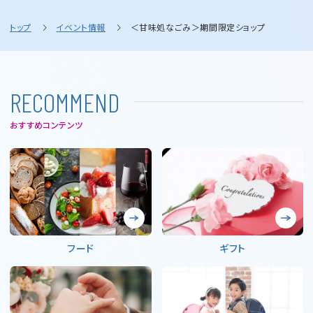
トップ
イベント情報
＜甘味処なごみ＞期間限定ショップ
R
E
C
O
M
M
E
N
D
おすすめコンテンツ
フード
ギフト