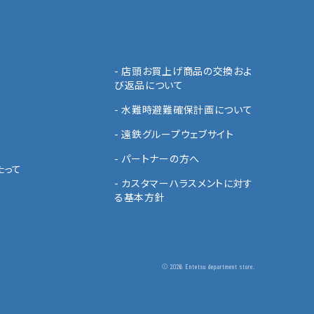
- 店頭お買上げ商品の交換およ
び返品について
- 水難時避難確保計画について
- 遠鉄グループウェブサイト
針
- パートナーの方へ
たって
- カスタマーハラスメントに対す
る基本方針
© 2026 Entetsu department store.