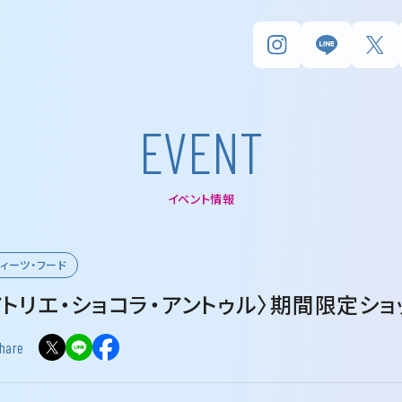
E
V
E
N
T
イベント情報
ィーツ・フード
アトリエ・ショコラ・アントゥル〉期間限定ショ
hare