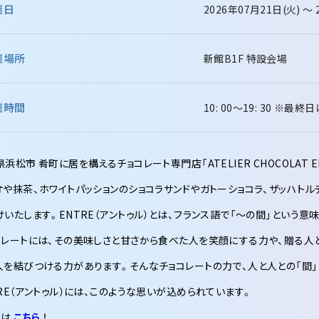
催日
2026年07月21日(火) ～ 
催場所
新館B1F 特設会場
催時間
10: 00～19: 30
※最終日は1
浜松市 肴町に居を構えるチョコレート専門店「ATELIER CHOCOLAT EN
オや抹茶、ホワイトパッションのショコラサンドやガトーショコラ、ザッハト
けいたします。ENTRE（アントゥル）とは、フランス語で「～の間」という意
コレートには、その美味しさと甘さから食べた人を笑顔にする力や、贈る人
人を結びつける力があります。そんなチョコレートの力で、人と人との「間
TRE（アントゥル）には、このような思いが込められています。
くは
こちら
！