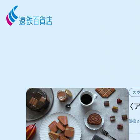
スウ
〈
SNS s