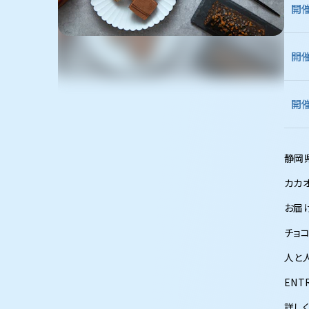
開
開
開
静岡県
カカ
お届
チョ
人と
EN
詳し