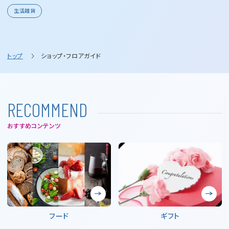
生活雑貨
トップ
ショップ・フロアガイド
R
E
C
O
M
M
E
N
D
おすすめコンテンツ
フード
ギフト