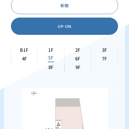
新館
UP-ON
B1F
1F
2F
3F
5F
4F
6F
7F
8F
9F