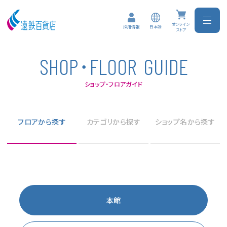
オンライン
日本語
採用情報
ストア
･
S
H
O
P
F
L
O
O
R
G
U
I
D
E
ショップ・フロアガイド
フロアから探す
カテゴリから探す
ショップ名から探す
本館