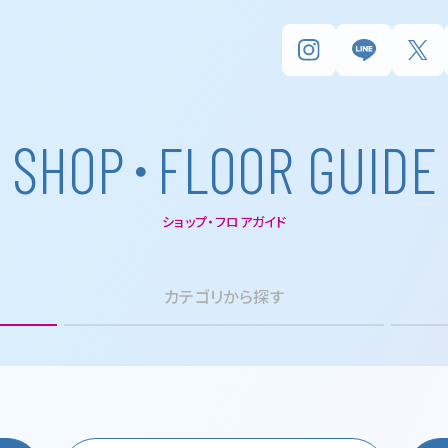
･
S
H
O
P
F
L
O
O
R
G
U
I
D
E
ショップ・フロアガイド
カテゴリから探す