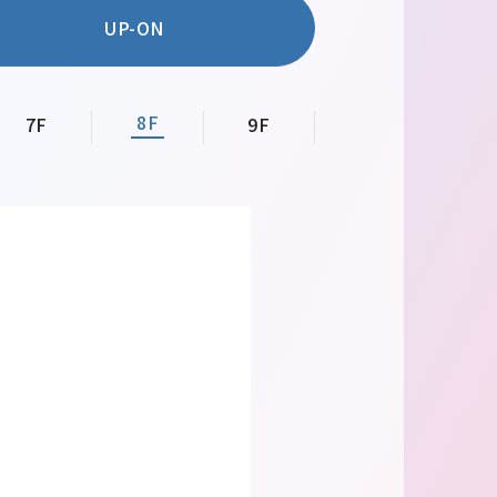
UP-ON
8F
7F
9F