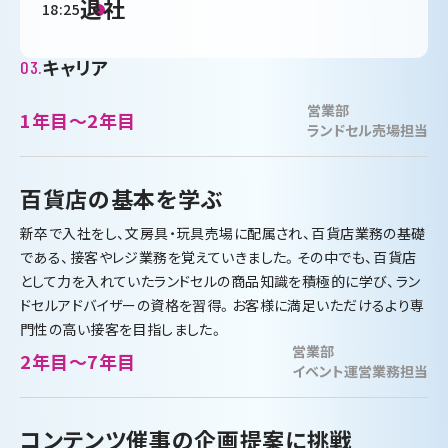
退社
18:25
キャリア
03.
営業部
1年目～2年目
ランドセル売場担当
百貨店の基本を学ぶ
新卒で入社をし、文房具・玩具売場に配属され、百貨店業務の基礎
である、接客やレジ業務を覚えていきました。その中でも、百貨店
として力を入れていたランドセルの商品知識を積極的に学び、ラン
ドセルアドバイザーの資格を習得。お客様に満足いただけるより専
門性の高い接客を目指しました。
営業部
2年目～7年目
イベント運営業務担当
コンテンツ催事の企画提案に挑戦