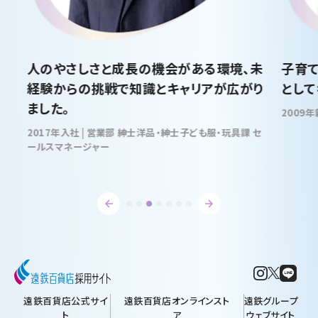
人のやさしさと成長の機会がある環境、未
子育
経験からの挑戦で知識とキャリアが広がり
として
ました。
2017年入社 | 営業部 紳士洋品・紳士子ども服・玩具課 セ
ールスマネージャー
遠鉄百貨店公式サイ
遠鉄百貨店オンラインスト
遠鉄グループ
ト
ア
ウェブサイト