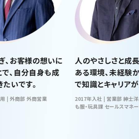
ぎ、お客様の想いに
人のやさしさと成
とで、自分自身も成
ある環境、未経験
きたいです。
で知識とキャリアが
した。
2015年新卒採用 | 外商部 外商営業
2017年入社 | 営業部 紳士洋品・紳士子ど
も服・玩具課 セールスマネ