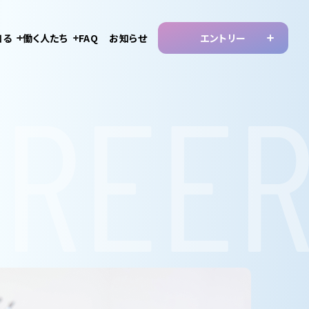
知る
働く人たち
FAQ
お知らせ
エントリー
新卒
インタビュー
中途
座談会
パートアルバイト
社会と
の歩み