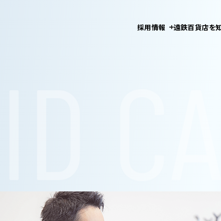
採用情報
遠鉄百貨店を
新卒
数字で見る
中途
お仕事紹介
持続可能な
パートアルバイト
の関わり
高校生
遠鉄百貨店
会社概要