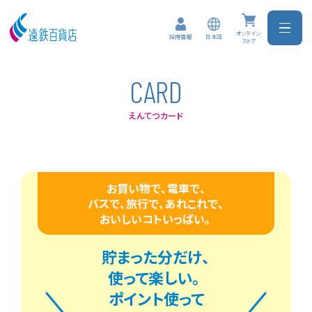
オンライン
日本語
採用情報
ストア
C
A
R
D
えんてつカード
お買い物で、電車で、
バスで、旅行で、あれこれで、
おいしいコトいっぱい。
貯まった分だけ、
使って楽しい。
ポイント使って