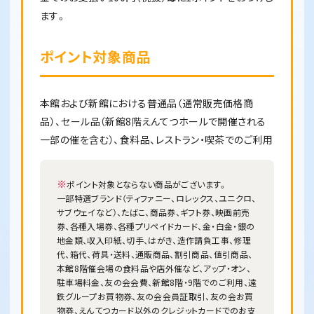
ます。
ポイント対象商品
本館および新館における普通品（通常販売価格商
品）、セール品（新館8階えんてつホールで開催される
一部の催を含む）、食料品、レストラン・喫茶でのご利用
※
ポイント対象とならない商品がございます。
一部特選ブランド（ティファニー、ロレックス、ユニクロ、
サブウェイなど）、たばこ、商品券、ギフト券、映画前売
券、各種入場券、各種プリペイドカード、金・白金・銀の
地金類、収入印紙、切手、はがき、造作請負工事、修理
代、箱代、荷具・送料、通販商品、割引商品、値引商品、
本館8階催会場の食料品や店外催など、アップ・オン、
駐車場料金、友の会会費、新館8階・9階でのご利用、遠
鉄グループお買物券、友の会会員証取引、友の会お買
物券、えんてつカード以外のクレジットカードでのお支