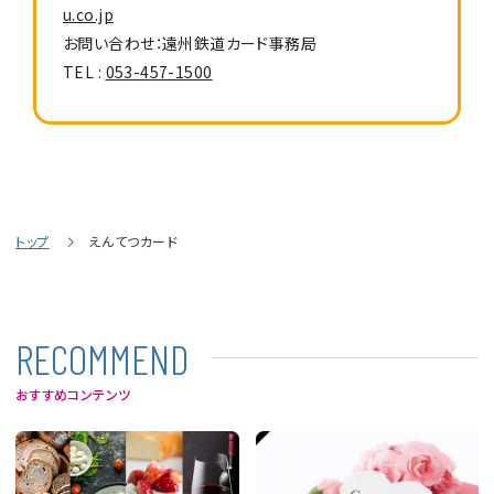
u.co.jp
お問い合わせ：遠州鉄道カード事務局
TEL :
053-457-1500
トップ
えんてつカード
R
E
C
O
M
M
E
N
D
おすすめコンテンツ