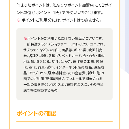
貯まったポイントは、えんてつポイント加盟店にて1ポイ
ント単位（1ポイント=1円）でお使いいただけます。
※
ポイントご利用分には、ポイントはつきません。
※
ポイントがご利用いただけない商品がございます。
一部特選ブランド（ティファニー、ロレックス、ユニクロ、
サブウェイなど）、たばこ、商品券、ギフト券、映画前売
券、各種入場券、各種プリペイドカード、金・白金・銀の
地金類、収入印紙、切手、はがき、造作請負工事、修理
代、箱代、荷具・送料、インターネット販売商品、通販商
品、アップ・オン、駐車場料金、友の会会費、新館8階・9
階でのご利用（新館8階えんてつホールで開催される
一部の催を除く）、代引入金、売掛代金入金、その他当
店で特に指定するもの
ポイントの確認