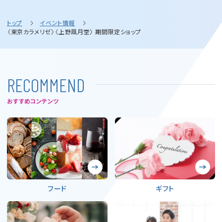
トップ
イベント情報
〈東京カラメリゼ〉〈上野凮月堂〉 期間限定ショップ
R
E
C
O
M
M
E
N
D
おすすめコンテンツ
フード
ギフト