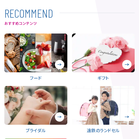
R
E
C
O
M
M
E
N
D
おすすめコンテンツ
フード
ギフト
ブライダル
遠鉄のランドセル