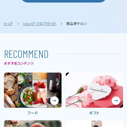
トップ
ショップ・フロアガイド
商品券サロン
R
E
C
O
M
M
E
N
D
おすすめコンテンツ
フード
ギフト