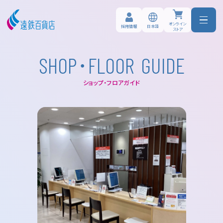
オンライン
日本語
採用情報
ストア
･
S
H
O
P
F
L
O
O
R
G
U
I
D
E
ショップ・フロアガイド