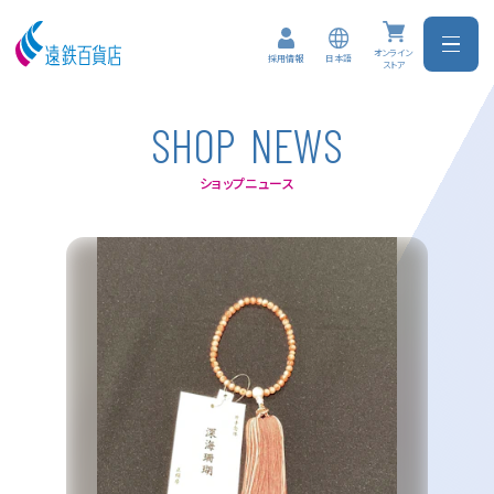
オンライン
日本語
採用情報
ストア
S
H
O
P
N
E
W
S
ショップニュース