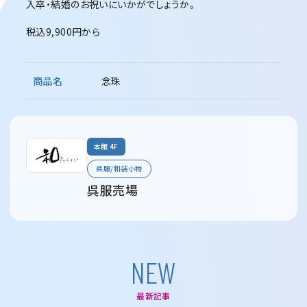
入卒・結婚のお祝いにいかがでしょうか。
税込9,900円から
商品名
念珠
本館 4F
呉服/和装小物
呉服売場
N
E
W
最新記事